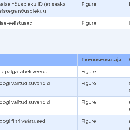
aalse nõusoleku ID (et saaks
Figure
psistega nõusolekut)
ise-eelistused
Figure
Teenuseosutaja
ud palgatabeli veerud
Figure
oogi valitud suvandid
Figure
oogi valitud suvandid
Figure
ogi filtri väärtused
Figure