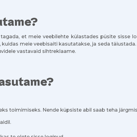
sutame?
tagada, et meie veebilehte külastades püsite sisse lo
kuidas meie veebisaiti kasutatakse, ja seda täiustada.
huvidele vastavaid sihtreklaame.
 kasutame?
ks toimimiseks. Nende küpsiste abil saab teha järgmis
idil.
kas te olete sisse loginud.