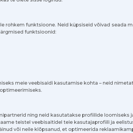
le rohkem funktsioone. Neid küpsiseid võivad seada me
järgmised funktsioonid:
miseks meie veebisaidi kasutamise kohta – neid nimeta
 optimeerimiseks.
ipartnerid ning neid kasutatakse profiilide loomiseks j
me teistel veebisaitidel teie kasutajaprofiili ja eelis
 näinud või neile klõpsanud, et optimeerida reklaamikam