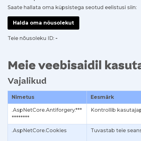
Saate hallata oma küpsistega seotud eelistusi siin:
Halda oma nõusolekut
Teie nõusoleku ID:
-
Meie veebisaidil kasu
Vajalikud
Nimetus
Eesmärk
.AspNetCore.Antiforgery.***
Kontrollib kasutaja
********
.AspNetCore.Cookies
Tuvastab teie seans