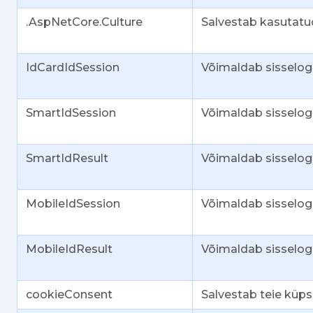
.AspNetCore.Culture
Salvestab kasutatu
IdCardIdSession
Võimaldab sisselog
SmartIdSession
Võimaldab sisselogi
SmartIdResult
Võimaldab sisselogi
MobileIdSession
Võimaldab sisselogi
MobileIdResult
Võimaldab sisselogi
cookieConsent
Salvestab teie küps