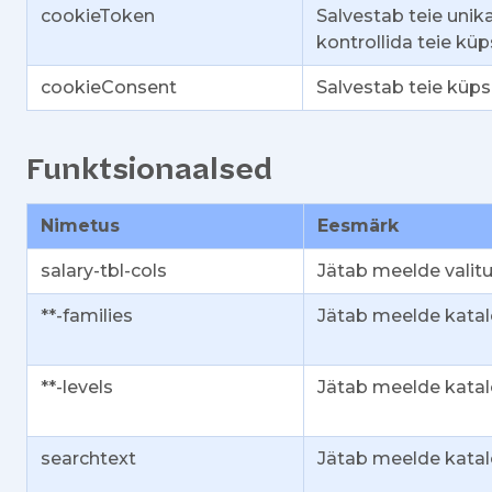
cookieToken
Salvestab teie unik
kontrollida teie kü
cookieConsent
Salvestab teie küps
Funktsionaalsed
Nimetus
Eesmärk
salary-tbl-cols
Jätab meelde valit
**-families
Jätab meelde katal
**-levels
Jätab meelde katal
searchtext
Jätab meelde katalo