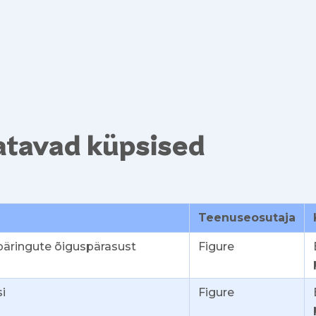
tatavad küpsised
Teenuseosutaja
päringute õiguspärasust
Figure
i
Figure