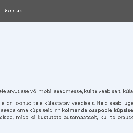
Kontakt
teie arvutisse või mobiilseadmesse, kui te veebisaiti küla
le on loonud teie külastatav veebisait. Neid saab luge
i seada oma küpsiseid, nn
kolmanda osapoole küpsise
ised, mida ei kustutata automaatselt, kui te brauseri