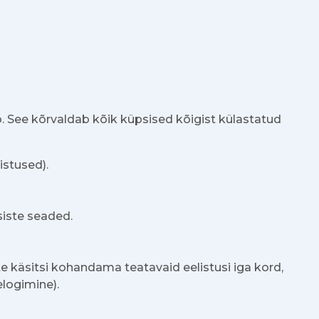
. See kõrvaldab kõik küpsised kõigist külastatud
istused).
siste seaded.
te käsitsi kohandama teatavaid eelistusi iga kord,
elogimine).