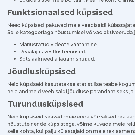
Funktsionaalsed küpsised
Need küpsised pakuvad meie veebisaidi külastajate
Selle kategooriaga nõustumisel võivad aktiveeruda 
Manustatud videote vaatamine.
Reaalajas vestlusteenused.
Sotsiaalmeedia jagamisnupud.
Jõudlusküpsised
Neid küpsiseid kasutatakse statistilise teabe kogu
neid andmeid veebisaidi jõudluse parandamiseks ja
Turundusküpsised
Neid küpsiseid seavad meie enda või välised reklaam
nõustute nende küpsistega, võime kuvada meie reklaa
selle kohta, kui palju külastajaid on meie reklaame