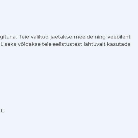
gituna, Teie valikud jäetakse meelde ning veebileht
 Lisaks võidakse teie eelistustest lähtuvalt kasutada
t: