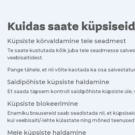
Kuidas saate küpsiseid
Küpsiste kõrvaldamine teie seadmest
Te saate kustutada kõik juba teie seadmesse salves
veebisaitidest.
Pange tähele, et nii võite kaotada ka osa salvestatu
Saidipõhiste küpsiste haldamine
Et saada täpsem kontroll saidipõhiste küpsiste üle,
Küpsiste blokeerimine
Enamiku brausereid saab seadistada nii, et küpsiseid
kui veebisaiti/-lehte külastate ning mõned teenused 
Meie küpsiste haldamine