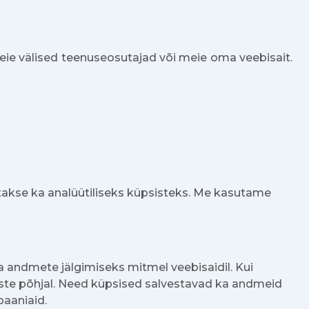
ie välised teenuseosutajad või meie oma veebisait.
takse ka analüütiliseks küpsisteks. Me kasutame
a andmete jälgimiseks mitmel veebisaidil. Kui
tuste põhjal. Need küpsised salvestavad ka andmeid
paaniaid.