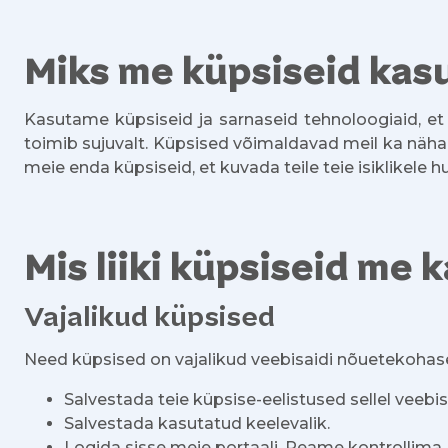
Miks me küpsiseid ka
Kasutame küpsiseid ja sarnaseid tehnoloogiaid, et 
toimib sujuvalt. Küpsised võimaldavad meil ka näha, 
meie enda küpsiseid, et kuvada teile teie isiklikele 
Mis liiki küpsiseid me
Vajalikud küpsised
Need küpsised on vajalikud veebisaidi nõuetekohase
Salvestada teie küpsise-eelistused sellel veebisa
Salvestada kasutatud keelevalik.
Logida sisse meie portaali. Peame kontrollima, 