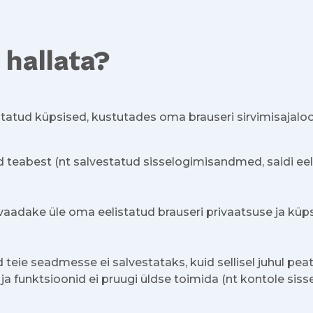
 hallata?
tatud küpsised, kustutades oma brauseri sirvimisajaloo
d teabest (nt salvestatud sisselogimisandmed, saidi eel
 vaadake üle oma eelistatud brauseri privaatsuse ja küp
 teie seadmesse ei salvestataks, kuid sellisel juhul pea
ja funktsioonid ei pruugi üldse toimida (nt kontole siss