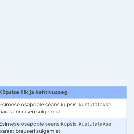
Küpsise liik ja kehtivusaeg
Esimese osapoole seansiküpsis, kustutatakse
pärast brauseri sulgemist
Esimese osapoole seansiküpsis, kustutatakse
pärast brauseri sulgemist