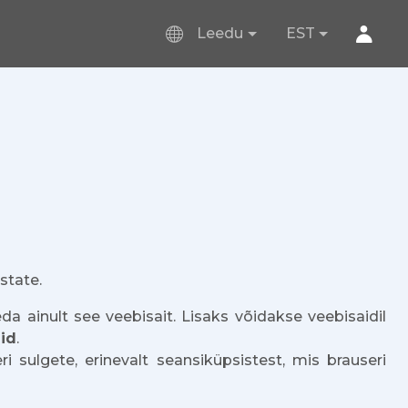
Leedu
EST
state.
da ainult see veebisait. Lisaks võidakse veebisaidil
id
.
 sulgete, erinevalt seansiküpsistest, mis brauseri