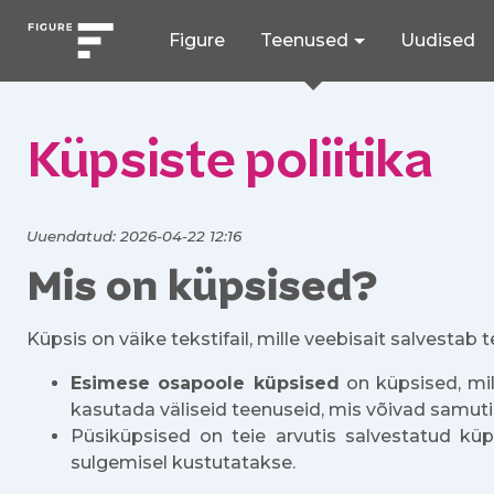
Figure
Teenused
Uudised
Küpsiste poliitika
Uuendatud: 2026-04-22 12:16
Mis on küpsised?
Küpsis on väike tekstifail, mille veebisait salvestab 
Esimese osapoole küpsised
on küpsised, mil
kasutada väliseid teenuseid, mis võivad samut
Püsiküpsised on teie arvutis salvestatud küps
sulgemisel kustutatakse.