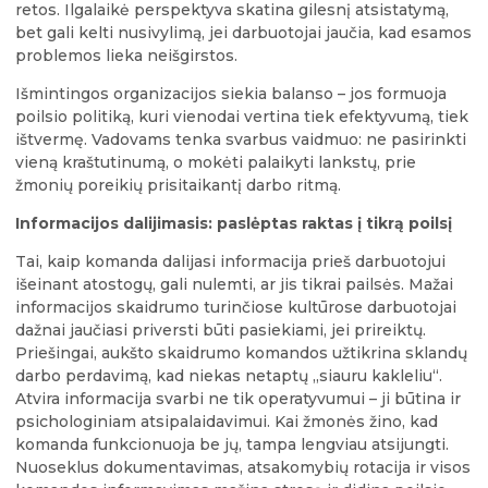
retos. Ilgalaikė perspektyva skatina gilesnį atsistatymą,
bet gali kelti nusivylimą, jei darbuotojai jaučia, kad esamos
problemos lieka neišgirstos.
Išmintingos organizacijos siekia balanso – jos formuoja
poilsio politiką, kuri vienodai vertina tiek efektyvumą, tiek
ištvermę. Vadovams tenka svarbus vaidmuo: ne pasirinkti
vieną kraštutinumą, o mokėti palaikyti lankstų, prie
žmonių poreikių prisitaikantį darbo ritmą.
Informacijos dalijimasis: paslėptas raktas į tikrą poilsį
Tai, kaip komanda dalijasi informacija prieš darbuotojui
išeinant atostogų, gali nulemti, ar jis tikrai pailsės. Mažai
informacijos skaidrumo turinčiose kultūrose darbuotojai
dažnai jaučiasi priversti būti pasiekiami, jei prireiktų.
Priešingai, aukšto skaidrumo komandos užtikrina sklandų
darbo perdavimą, kad niekas netaptų „siauru kakleliu“.
Atvira informacija svarbi ne tik operatyvumui – ji būtina ir
psichologiniam atsipalaidavimui. Kai žmonės žino, kad
komanda funkcionuoja be jų, tampa lengviau atsijungti.
Nuoseklus dokumentavimas, atsakomybių rotacija ir visos