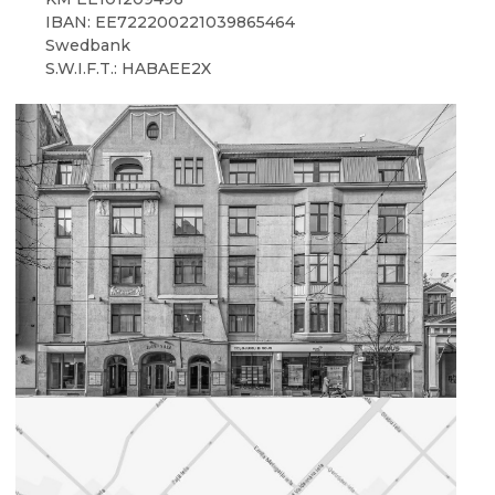
IBAN: EE722200221039865464
Swedbank
S.W.I.F.T.: HABAEE2X