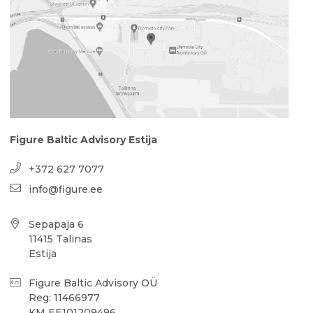
Figure Baltic Advisory Estija
+372 627 7077
info@figure.ee
Sepapaja 6
11415 Talinas
Estija
Figure Baltic Advisory OÜ
Reg: 11466977
KM EE101209496