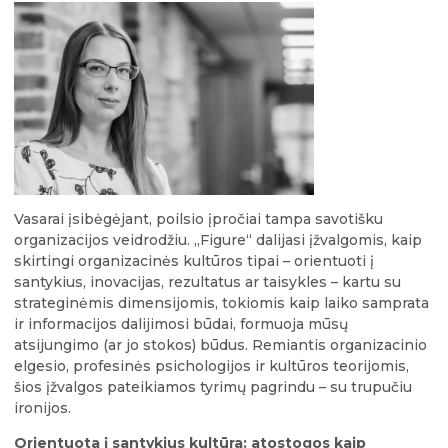
Vasarai įsibėgėjant, poilsio įpročiai tampa savotišku
organizacijos veidrodžiu. „Figure“ dalijasi įžvalgomis, kaip
skirtingi organizacinės kultūros tipai – orientuoti į
santykius, inovacijas, rezultatus ar taisykles – kartu su
strateginėmis dimensijomis, tokiomis kaip laiko samprata
ir informacijos dalijimosi būdai, formuoja mūsų
atsijungimo (ar jo stokos) būdus. Remiantis organizacinio
elgesio, profesinės psichologijos ir kultūros teorijomis,
šios įžvalgos pateikiamos tyrimų pagrindu – su trupučiu
ironijos.
Orientuota į santykius kultūra: atostogos kaip