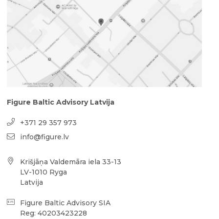
Figure Baltic Advisory Latvija
+371 29 357 973
info@figure.lv
Krišjāņa Valdemāra iela 33-13
LV-1010 Ryga
Latvija
Figure Baltic Advisory SIA
Reg: 40203423228