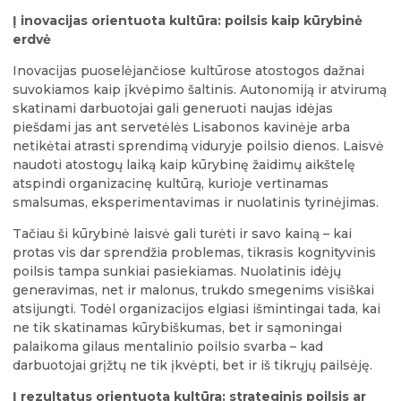
Į inovacijas orientuota kultūra: poilsis kaip kūrybinė
erdvė
Inovacijas puoselėjančiose kultūrose atostogos dažnai
suvokiamos kaip įkvėpimo šaltinis. Autonomiją ir atvirumą
skatinami darbuotojai gali generuoti naujas idėjas
piešdami jas ant servetėlės Lisabonos kavinėje arba
netikėtai atrasti sprendimą viduryje poilsio dienos. Laisvė
naudoti atostogų laiką kaip kūrybinę žaidimų aikštelę
atspindi organizacinę kultūrą, kurioje vertinamas
smalsumas, eksperimentavimas ir nuolatinis tyrinėjimas.
Tačiau ši kūrybinė laisvė gali turėti ir savo kainą – kai
protas vis dar sprendžia problemas, tikrasis kognityvinis
poilsis tampa sunkiai pasiekiamas. Nuolatinis idėjų
generavimas, net ir malonus, trukdo smegenims visiškai
atsijungti. Todėl organizacijos elgiasi išmintingai tada, kai
ne tik skatinamas kūrybiškumas, bet ir sąmoningai
palaikoma gilaus mentalinio poilsio svarba – kad
darbuotojai grįžtų ne tik įkvėpti, bet ir iš tikrųjų pailsėję.
Į rezultatus orientuota kultūra: strateginis poilsis ar