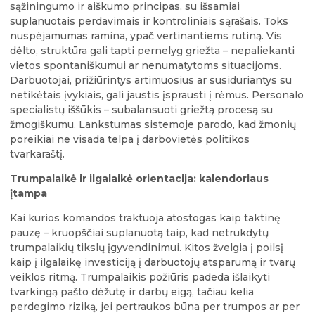
sąžiningumo ir aiškumo principas, su išsamiai
suplanuotais perdavimais ir kontroliniais sąrašais. Toks
nuspėjamumas ramina, ypač vertinantiems rutiną. Vis
dėlto, struktūra gali tapti pernelyg griežta – nepaliekanti
vietos spontaniškumui ar nenumatytoms situacijoms.
Darbuotojai, prižiūrintys artimuosius ar susiduriantys su
netikėtais įvykiais, gali jaustis įsprausti į rėmus. Personalo
specialistų iššūkis – subalansuoti griežtą procesą su
žmogiškumu. Lankstumas sistemoje parodo, kad žmonių
poreikiai ne visada telpa į darbovietės politikos
tvarkaraštį.
Trumpalaikė ir ilgalaikė orientacija: kalendoriaus
įtampa
Kai kurios komandos traktuoja atostogas kaip taktinę
pauzę – kruopščiai suplanuotą taip, kad netrukdytų
trumpalaikių tikslų įgyvendinimui. Kitos žvelgia į poilsį
kaip į ilgalaikę investiciją į darbuotojų atsparumą ir tvarų
veiklos ritmą. Trumpalaikis požiūris padeda išlaikyti
tvarkingą pašto dėžutę ir darbų eigą, tačiau kelia
perdegimo riziką, jei pertraukos būna per trumpos ar per