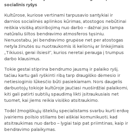
socialinis ryšys
Kultūrose, kuriose vertinami tarpusavio santykiai ir
darnios socialinės aplinkos kūrimas, atostogos nebūtinai
reiškia visišką atsiribojimą nuo darbo – dažnai jos tampa
natūraliu šiltos bendravimo atmosferos tęsiniu.
Nenuostabu, jei bendravimo grupėse net per atostogas
netyla žinutės su nuotraukomis iš kelionių ar linkėjimais
„Tikiuosi, gerai ilsiesi!“, kurios neretai perauga į trumpus
darbo klausimus.
Tokie gestai stiprina bendrumo jausmą ir palaiko ryšį,
tačiau kartu gali ryškinti ribą tarp draugiško dėmesio ir
netiesioginio lūkesčio būti pasiekiamam. Nors daugelis
darbuotojų tokioje kultūroje jaučiasi nuoširdžiai palaikomi,
kiti gali patirti subtilų spaudimą likti įsitraukusiais net
tuomet, kai jiems reikia visiško atsitraukimo.
Todėl žmogiškųjų išteklių specialistams svarbu kurti erdvę
įvairiems poilsio stiliams bei aiškiai komunikuoti, kad
atsitraukimas nuo darbo – lygiai taip pat priimtinas, kaip ir
bendravimo palaikymas.