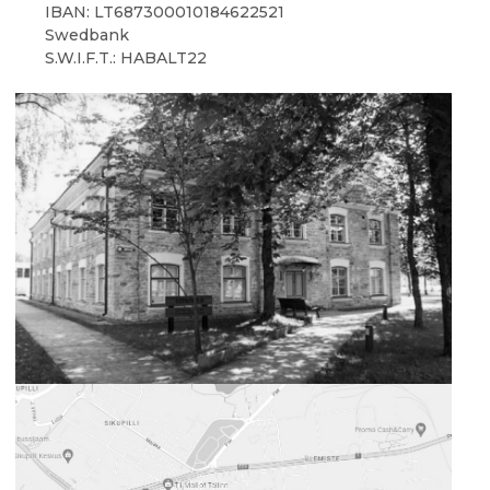
IBAN: LT687300010184622521
Swedbank
S.W.I.F.T.: HABALT22