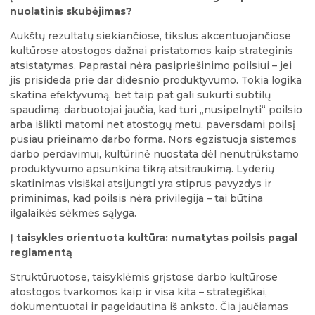
nuolatinis skubėjimas?
Aukštų rezultatų siekiančiose, tikslus akcentuojančiose
kultūrose atostogos dažnai pristatomos kaip strateginis
atsistatymas. Paprastai nėra pasipriešinimo poilsiui – jei
jis prisideda prie dar didesnio produktyvumo. Tokia logika
skatina efektyvumą, bet taip pat gali sukurti subtilų
spaudimą: darbuotojai jaučia, kad turi „nusipelnyti“ poilsio
arba išlikti matomi net atostogų metu, paversdami poilsį
pusiau prieinamo darbo forma. Nors egzistuoja sistemos
darbo perdavimui, kultūrinė nuostata dėl nenutrūkstamo
produktyvumo apsunkina tikrą atsitraukimą. Lyderių
skatinimas visiškai atsijungti yra stiprus pavyzdys ir
priminimas, kad poilsis nėra privilegija – tai būtina
ilgalaikės sėkmės sąlyga.
Į taisykles orientuota kultūra: numatytas poilsis pagal
reglamentą
Struktūruotose, taisyklėmis grįstose darbo kultūrose
atostogos tvarkomos kaip ir visa kita – strategiškai,
dokumentuotai ir pageidautina iš anksto. Čia jaučiamas