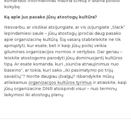
komandos informavimas mažina stresą ir didina poilsio
kokybę.
Ką apie jus pasako jūsų atostogų kultūra?
Nesvarbu, ar visiškai atsijungiate, ar vis įsijungiate „Slack“
lepindamiesi saule – jūsų atostogų įpročiai daug pasako
apie organizacinę kultūrą. Šią vasarą stabtelėkite ne tik
apmąstyti, kur esate, bet ir kaip jūsų poilsį veikia
giluminės organizacijos normos ir vertybės. Dar geriau –
leiskite atostogoms parodyti jūsų dominuojantį kultūros
tipą. Ar esate komanda, kuri „siunčia atnaujinimus nuo
baseino“, ar tokia, kuri sako „iki pasimatymo po trijų
savaičių“? Norite daugiau įžvalgų? Išbandykite mūsų
atliekamus
organizacijos kultūros tyrimus
ir atraskite, kaip
jūsų organizacinė DNR atsispindi visur – nuo terminų
laikymosi iki atostogų planų.