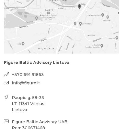
Figure Baltic Advisory Lietuva
+370 691 91863
info@figure.lt
Paupio g. 58-33
LT-11341 Vilnius
Lietuva
Figure Baltic Advisory UAB
Reg: 306671468