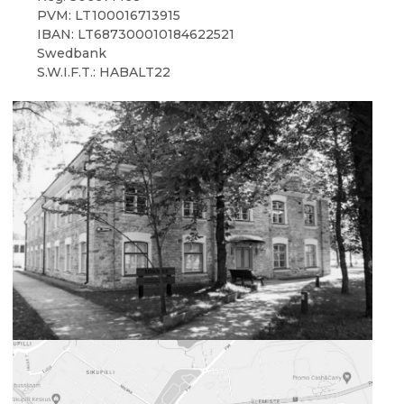
PVM: LT100016713915
IBAN: LT687300010184622521
Swedbank
S.W.I.F.T.: HABALT22