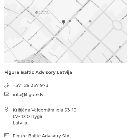
Figure Baltic Advisory Latvija
+371 29 357 973
info@figure.lv
Krišjāņa Valdemāra iela 33-13
LV-1010 Ryga
Latvija
Figure Baltic Advisory SIA