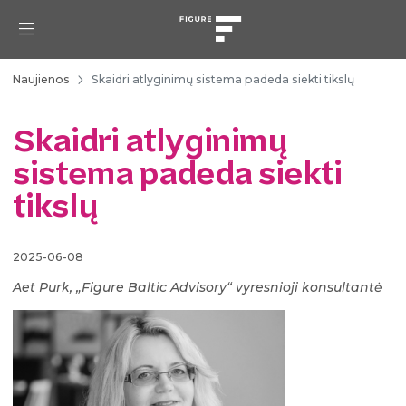
Naujienos
Skaidri atlyginimų sistema padeda siekti tikslų
Skaidri atlyginimų
sistema padeda siekti
tikslų
2025-06-08
Aet Purk, „Figure Baltic Advisory“ vyresnioji konsultantė