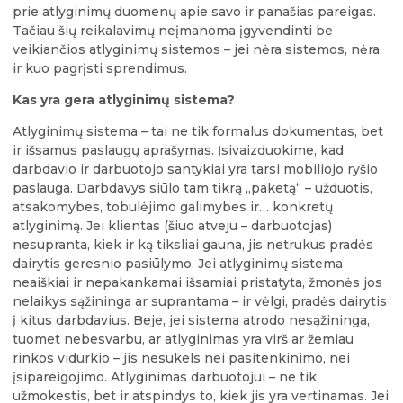
prie atlyginimų duomenų apie savo ir panašias pareigas.
Tačiau šių reikalavimų neįmanoma įgyvendinti be
veikiančios atlyginimų sistemos – jei nėra sistemos, nėra
ir kuo pagrįsti sprendimus.
Kas yra gera atlyginimų sistema?
Atlyginimų sistema – tai ne tik formalus dokumentas, bet
ir išsamus paslaugų aprašymas. Įsivaizduokime, kad
darbdavio ir darbuotojo santykiai yra tarsi mobiliojo ryšio
paslauga. Darbdavys siūlo tam tikrą „paketą“ – užduotis,
atsakomybes, tobulėjimo galimybes ir… konkretų
atlyginimą. Jei klientas (šiuo atveju – darbuotojas)
nesupranta, kiek ir ką tiksliai gauna, jis netrukus pradės
dairytis geresnio pasiūlymo. Jei atlyginimų sistema
neaiškiai ir nepakankamai išsamiai pristatyta, žmonės jos
nelaikys sąžininga ar suprantama – ir vėlgi, pradės dairytis
į kitus darbdavius. Beje, jei sistema atrodo nesąžininga,
tuomet nebesvarbu, ar atlyginimas yra virš ar žemiau
rinkos vidurkio – jis nesukels nei pasitenkinimo, nei
įsipareigojimo. Atlyginimas darbuotojui – ne tik
užmokestis, bet ir atspindys to, kiek jis yra vertinamas. Jei