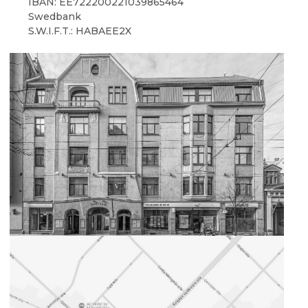
IBAN: EE722200221039865464
Swedbank
S.W.I.F.T.: HABAEE2X