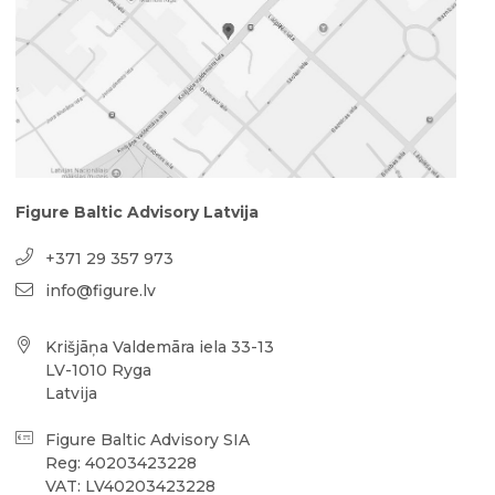
Figure Baltic Advisory Latvija
+371 29 357 973
info@figure.lv
Krišjāņa Valdemāra iela 33-13
LV-1010 Ryga
Latvija
Figure Baltic Advisory SIA
Reg: 40203423228
VAT: LV40203423228