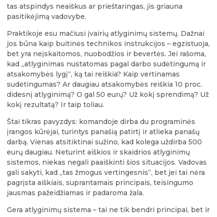
tas atspindys neaiškus ar prieštaringas, jis griauna
pasitikėjimą vadovybe.
Praktikoje esu mačiusi įvairių atlyginimų sistemų. Dažnai
jos būna kaip buitinės technikos instrukcijos – egzistuoja,
bet yra neįskaitomos, nuobodžios ir bevertės. Jei rašoma,
kad „atlyginimas nustatomas pagal darbo sudėtingumą ir
atsakomybės lygį“, ką tai reiškia? Kaip vertinamas
sudėtingumas? Ar daugiau atsakomybės reiškia 10 proc.
didesnį atlyginimą? O gal 50 eurų? Už kokį sprendimą? Už
kokį rezultatą? Ir taip toliau.
Štai tikras pavyzdys: komandoje dirba du programinės
įrangos kūrėjai, turintys panašią patirtį ir atlieka panašų
darbą. Vienas atsitiktinai sužino, kad kolega uždirba 500
eurų daugiau. Neturint aiškios ir skaidrios atlyginimų
sistemos, niekas negali paaiškinti šios situacijos. Vadovas
gali sakyti, kad „tas žmogus vertingesnis“, bet jei tai nėra
pagrįsta aiškiais, suprantamais principais, teisingumo
jausmas pažeidžiamas ir padaroma žala.
Gera atlyginimų sistema – tai ne tik bendri principai, bet ir