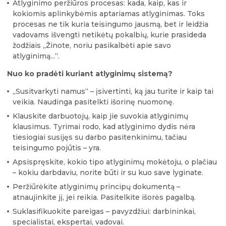
Atlyginimo peržiūros procesas: kada, kaip, kas ir
kokiomis aplinkybėmis aptariamas atlyginimas. Toks
procesas ne tik kuria teisingumo jausmą, bet ir leidžia
vadovams išvengti netikėtų pokalbių, kurie prasideda
žodžiais „Žinote, noriu pasikalbėti apie savo
atlyginimą...“.
Nuo ko pradėti kuriant atlyginimų sistemą?
„Susitvarkyti namus“ – įsivertinti, ką jau turite ir kaip tai
veikia. Naudinga pasitelkti išorinę nuomonę.
Klauskite darbuotojų, kaip jie suvokia atlyginimų
klausimus. Tyrimai rodo, kad atlyginimo dydis nėra
tiesiogiai susijęs su darbo pasitenkinimu, tačiau
teisingumo pojūtis – yra.
Apsispręskite, kokio tipo atlyginimų mokėtoju, o plačiau
– kokiu darbdaviu, norite būti ir su kuo save lyginate.
Peržiūrėkite atlyginimų principų dokumentą –
atnaujinkite jį, jei reikia. Pasitelkite išorės pagalbą.
Suklasifikuokite pareigas – pavyzdžiui: darbininkai,
specialistai, ekspertai, vadovai.