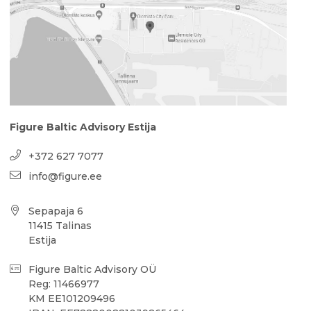
Figure Baltic Advisory Estija
+372 627 7077
info@figure.ee
Sepapaja 6
11415 Talinas
Estija
Figure Baltic Advisory OÜ
Reg: 11466977
KM EE101209496