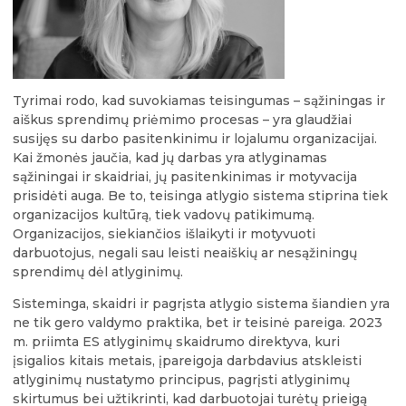
Tyrimai rodo, kad suvokiamas teisingumas – sąžiningas ir
aiškus sprendimų priėmimo procesas – yra glaudžiai
susijęs su darbo pasitenkinimu ir lojalumu organizacijai.
Kai žmonės jaučia, kad jų darbas yra atlyginamas
sąžiningai ir skaidriai, jų pasitenkinimas ir motyvacija
prisidėti auga. Be to, teisinga atlygio sistema stiprina tiek
organizacijos kultūrą, tiek vadovų patikimumą.
Organizacijos, siekiančios išlaikyti ir motyvuoti
darbuotojus, negali sau leisti neaiškių ar nesąžiningų
sprendimų dėl atlyginimų.
Sisteminga, skaidri ir pagrįsta atlygio sistema šiandien yra
ne tik gero valdymo praktika, bet ir teisinė pareiga. 2023
m. priimta ES atlyginimų skaidrumo direktyva, kuri
įsigalios kitais metais, įpareigoja darbdavius atskleisti
atlyginimų nustatymo principus, pagrįsti atlyginimų
skirtumus bei užtikrinti, kad darbuotojai turėtų prieigą