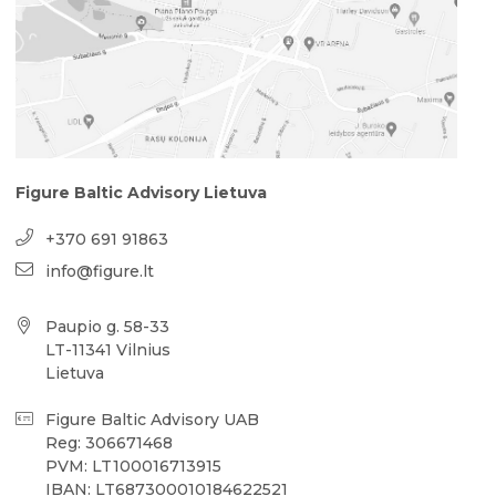
Figure Baltic Advisory Lietuva
+370 691 91863
info@figure.lt
Paupio g. 58-33
LT-11341 Vilnius
Lietuva
Figure Baltic Advisory UAB
Reg: 306671468
PVM: LT100016713915
IBAN: LT687300010184622521