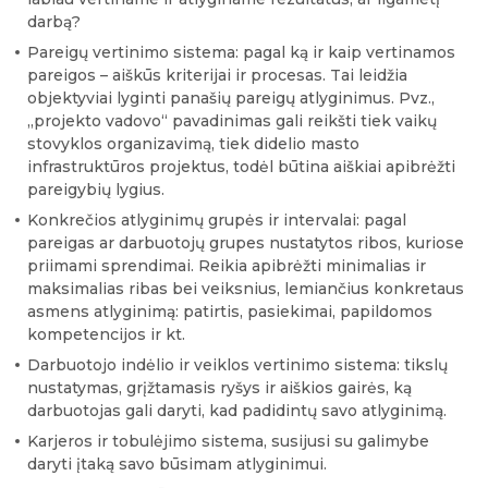
darbą?
Pareigų vertinimo sistema: pagal ką ir kaip vertinamos
pareigos – aiškūs kriterijai ir procesas. Tai leidžia
objektyviai lyginti panašių pareigų atlyginimus. Pvz.,
„projekto vadovo“ pavadinimas gali reikšti tiek vaikų
stovyklos organizavimą, tiek didelio masto
infrastruktūros projektus, todėl būtina aiškiai apibrėžti
pareigybių lygius.
Konkrečios atlyginimų grupės ir intervalai: pagal
pareigas ar darbuotojų grupes nustatytos ribos, kuriose
priimami sprendimai. Reikia apibrėžti minimalias ir
maksimalias ribas bei veiksnius, lemiančius konkretaus
asmens atlyginimą: patirtis, pasiekimai, papildomos
kompetencijos ir kt.
Darbuotojo indėlio ir veiklos vertinimo sistema: tikslų
nustatymas, grįžtamasis ryšys ir aiškios gairės, ką
darbuotojas gali daryti, kad padidintų savo atlyginimą.
Karjeros ir tobulėjimo sistema, susijusi su galimybe
daryti įtaką savo būsimam atlyginimui.