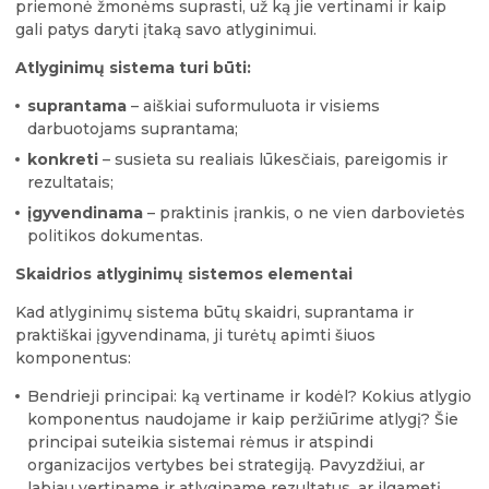
priemonė žmonėms suprasti, už ką jie vertinami ir kaip
gali patys daryti įtaką savo atlyginimui.
Atlyginimų sistema turi būti:
suprantama
– aiškiai suformuluota ir visiems
darbuotojams suprantama;
konkreti
– susieta su realiais lūkesčiais, pareigomis ir
rezultatais;
įgyvendinama
– praktinis įrankis, o ne vien darbovietės
politikos dokumentas.
Skaidrios atlyginimų sistemos elementai
Kad atlyginimų sistema būtų skaidri, suprantama ir
praktiškai įgyvendinama, ji turėtų apimti šiuos
komponentus:
Bendrieji principai: ką vertiname ir kodėl? Kokius atlygio
komponentus naudojame ir kaip peržiūrime atlygį? Šie
principai suteikia sistemai rėmus ir atspindi
organizacijos vertybes bei strategiją. Pavyzdžiui, ar
labiau vertiname ir atlyginame rezultatus, ar ilgametį