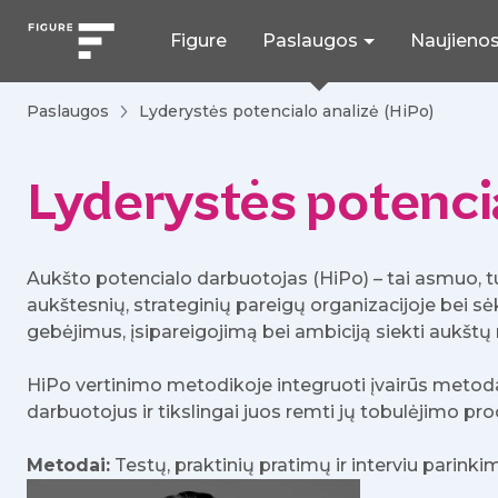
Figure
Paslaugos
Naujieno
Paslaugos
Lyderystės potencialo analizė (HiPo)
Lyderystės potencia
Aukšto potencialo darbuotojas (HiPo) – tai asmuo, tur
aukštesnių, strateginių pareigų organizacijoje bei sė
gebėjimus, įsipareigojimą bei ambiciją siekti aukštų 
HiPo vertinimo metodikoje integruoti įvairūs metodai
darbuotojus ir tikslingai juos remti jų tobulėjimo pro
Metodai:
Testų, praktinių pratimų ir interviu parinki