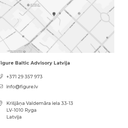
Figure Baltic Advisory Latvija
+371 29 357 973
info@figure.lv
Krišjāņa Valdemāra iela 33-13
LV-1010 Ryga
Latvija