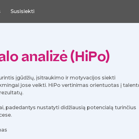
s
Susisiekti
lo analizė (HiPo)
intis įgūdžių, įsitraukimo ir motyvacijos siekti
kmingai jose veikti. HiPo vertinimas orientuotas į talent
rezultatų.
, padedantys nustatyti didžiausią potencialą turinčius
cese.
mas