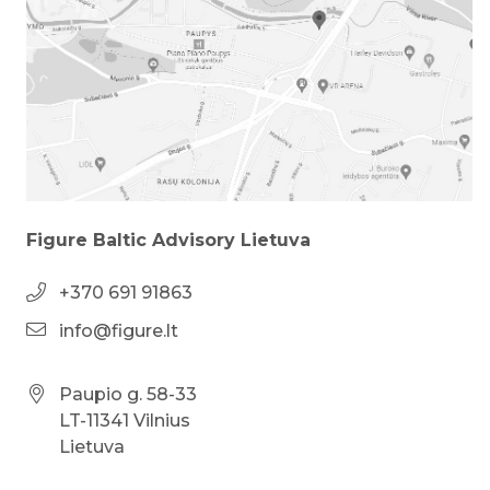
Figure Baltic Advisory Lietuva
+370 691 91863
info@figure.lt
Paupio g. 58-33
LT-11341 Vilnius
Lietuva