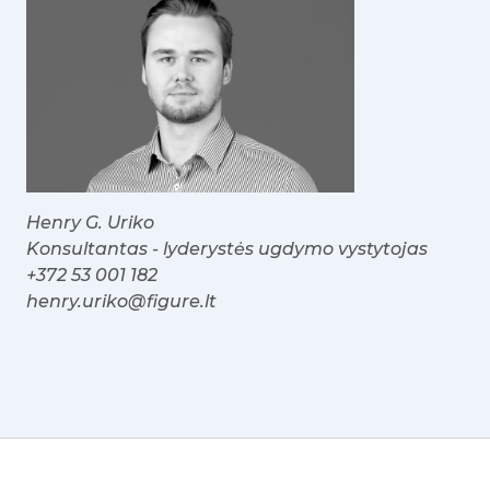
Henry G. Uriko
Konsultantas - lyderystės ugdymo vystytojas
+372 53 001 182
henry.uriko@figure.lt