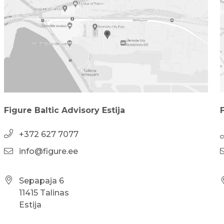
Figure Baltic Advisory Estija
+372 627 7077
info@figure.ee
Sepapaja 6
11415 Talinas
Estija