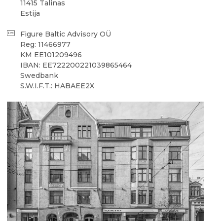
11415 Talinas
Estija
Figure Baltic Advisory OÜ
Reg: 11466977
KM EE101209496
IBAN: EE722200221039865464
Swedbank
S.W.I.F.T.: HABAEE2X