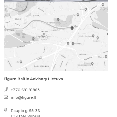
Figure Baltic Advisory Lietuva
+370 691 91863
info@figure.lt
Paupio g. 58-33
LT-11341 Vilnius