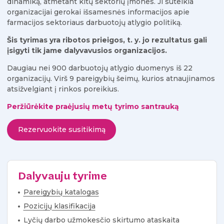
dinamiką, atmetant kitų sektorių įmones. Ji suteikia
organizacijai gerokai išsamesnės informacijos apie
farmacijos sektoriaus darbuotojų atlygio politiką.
Šis tyrimas yra ribotos prieigos, t. y. jo rezultatus gali
įsigyti tik jame dalyvavusios organizacijos.
Daugiau nei 900 darbuotojų atlygio duomenys iš 22
organizacijų. Virš 9 pareigybių šeimų, kurios atnaujinamos
atsižvelgiant į rinkos poreikius.
Peržiūrėkite praėjusių metų tyrimo santrauką
Rezervuokite susitikimą
Dalyvauju tyrime
Pareigybių katalogas
Pozicijų klasifikacija
Lyčių darbo užmokesčio skirtumo ataskaita