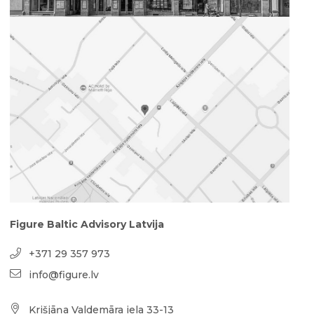
Figure Baltic Advisory Latvija
+371 29 357 973
info@figure.lv
Krišjāņa Valdemāra iela 33-13