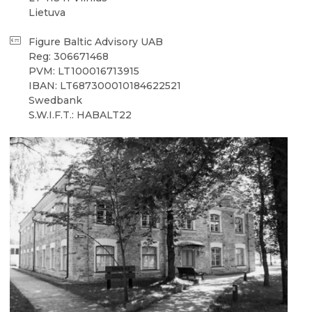
Lietuva
Figure Baltic Advisory UAB
Reg: 306671468
PVM: LT100016713915
IBAN: LT687300010184622521
Swedbank
S.W.I.F.T.: HABALT22