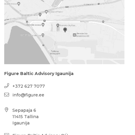
Figure Baltic Advisory Igaunija
+372 627 7077
info@figure.ee
Sepapaja 6
11415 Tallina
Igaunija