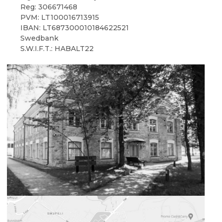
Reg: 306671468
PVM: LT100016713915
IBAN: LT687300010184622521
Swedbank
S.W.I.F.T.: HABALT22