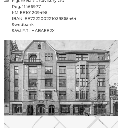
Figure Baltic Advisory OÜ
Reg: 11466977
KM EE101209496
IBAN: EE722200221039865464
Swedbank
S.W.I.F.T.: HABAEE2X