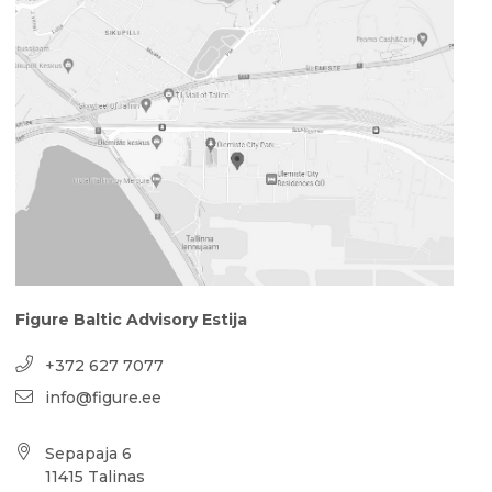
Figure Baltic Advisory Estija
+372 627 7077
info@figure.ee
Sepapaja 6
11415 Talinas