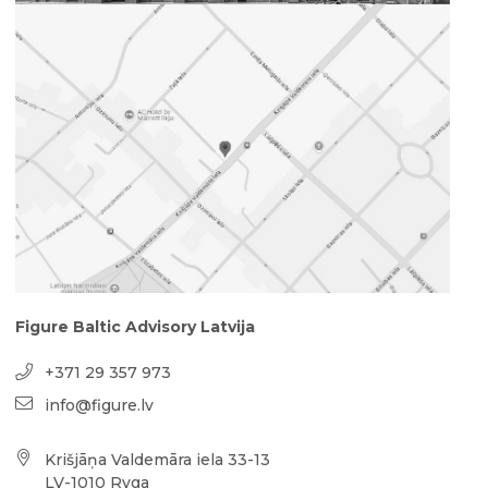
Figure Baltic Advisory Latvija
+371 29 357 973
info@figure.lv
Krišjāņa Valdemāra iela 33-13
LV-1010 Ryga