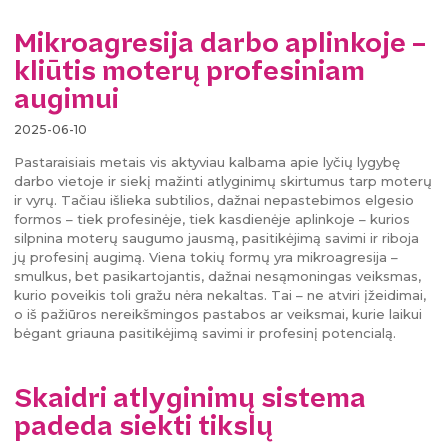
Mikroagresija darbo aplinkoje –
kliūtis moterų profesiniam
augimui
2025-06-10
Pastaraisiais metais vis aktyviau kalbama apie lyčių lygybę
darbo vietoje ir siekį mažinti atlyginimų skirtumus tarp moterų
ir vyrų. Tačiau išlieka subtilios, dažnai nepastebimos elgesio
formos – tiek profesinėje, tiek kasdienėje aplinkoje – kurios
silpnina moterų saugumo jausmą, pasitikėjimą savimi ir riboja
jų profesinį augimą. Viena tokių formų yra mikroagresija –
smulkus, bet pasikartojantis, dažnai nesąmoningas veiksmas,
kurio poveikis toli gražu nėra nekaltas. Tai – ne atviri įžeidimai,
o iš pažiūros nereikšmingos pastabos ar veiksmai, kurie laikui
bėgant griauna pasitikėjimą savimi ir profesinį potencialą.
Skaidri atlyginimų sistema
padeda siekti tikslų