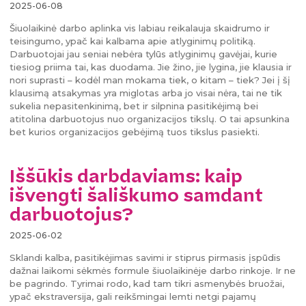
2025-06-08
Šiuolaikinė darbo aplinka vis labiau reikalauja skaidrumo ir
teisingumo, ypač kai kalbama apie atlyginimų politiką.
Darbuotojai jau seniai nebėra tylūs atlyginimų gavėjai, kurie
tiesiog priima tai, kas duodama. Jie žino, jie lygina, jie klausia ir
nori suprasti – kodėl man mokama tiek, o kitam – tiek? Jei į šį
klausimą atsakymas yra miglotas arba jo visai nėra, tai ne tik
sukelia nepasitenkinimą, bet ir silpnina pasitikėjimą bei
atitolina darbuotojus nuo organizacijos tikslų. O tai apsunkina
bet kurios organizacijos gebėjimą tuos tikslus pasiekti.
Iššūkis darbdaviams: kaip
išvengti šališkumo samdant
darbuotojus?
2025-06-02
Sklandi kalba, pasitikėjimas savimi ir stiprus pirmasis įspūdis
dažnai laikomi sėkmės formule šiuolaikinėje darbo rinkoje. Ir ne
be pagrindo. Tyrimai rodo, kad tam tikri asmenybės bruožai,
ypač ekstraversija, gali reikšmingai lemti netgi pajamų