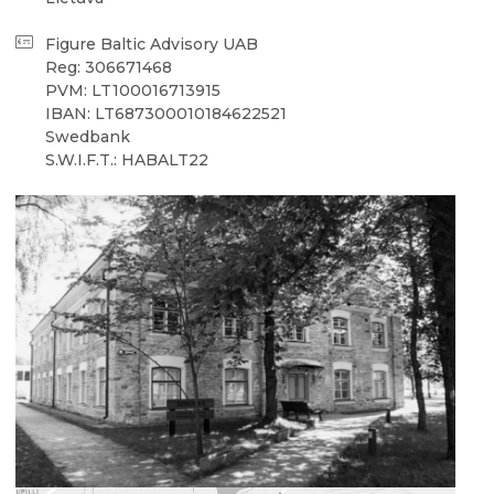
Figure Baltic Advisory UAB
Reg: 306671468
PVM: LT100016713915
IBAN: LT687300010184622521
Swedbank
S.W.I.F.T.: HABALT22