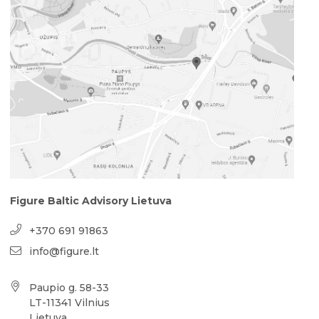
Figure Baltic Advisory Lietuva
+370 691 91863
info@figure.lt
Paupio g. 58-33
LT-11341 Vilnius
Lietuva