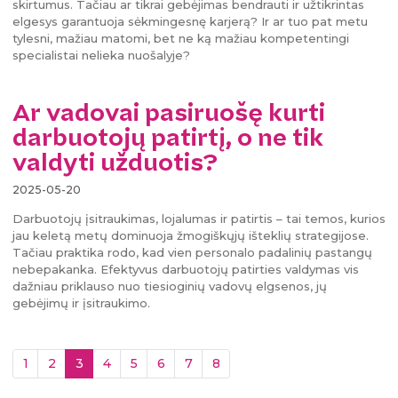
skirtumus. Tačiau ar tikrai gebėjimas bendrauti ir užtikrintas
elgesys garantuoja sėkmingesnę karjerą? Ir ar tuo pat metu
tylesni, mažiau matomi, bet ne ką mažiau kompetentingi
specialistai nelieka nuošalyje?
Ar vadovai pasiruošę kurti
darbuotojų patirtį, o ne tik
valdyti užduotis?
2025-05-20
Darbuotojų įsitraukimas, lojalumas ir patirtis – tai temos, kurios
jau keletą metų dominuoja žmogiškųjų išteklių strategijose.
Tačiau praktika rodo, kad vien personalo padalinių pastangų
nebepakanka. Efektyvus darbuotojų patirties valdymas vis
dažniau priklauso nuo tiesioginių vadovų elgsenos, jų
gebėjimų ir įsitraukimo.
(current)
1
2
3
4
5
6
7
8