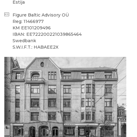
Estija
Figure Baltic Advisory OÜ
Reg: 11466977
KM EE101209496
IBAN: EE722200221039865464
Swedbank
S.W.I.F.T.: HABAEE2X