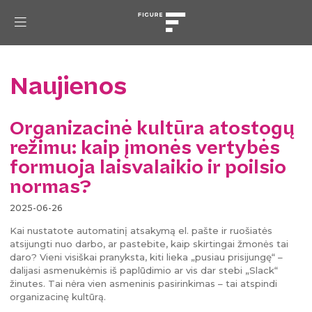
Naujienos
Organizacinė kultūra atostogų
režimu: kaip įmonės vertybės
formuoja laisvalaikio ir poilsio
normas?
2025-06-26
Kai nustatote automatinį atsakymą el. pašte ir ruošiatės
atsijungti nuo darbo, ar pastebite, kaip skirtingai žmonės tai
daro? Vieni visiškai pranyksta, kiti lieka „pusiau prisijungę“ –
dalijasi asmenukėmis iš paplūdimio ar vis dar stebi „Slack“
žinutes. Tai nėra vien asmeninis pasirinkimas – tai atspindi
organizacinę kultūrą.