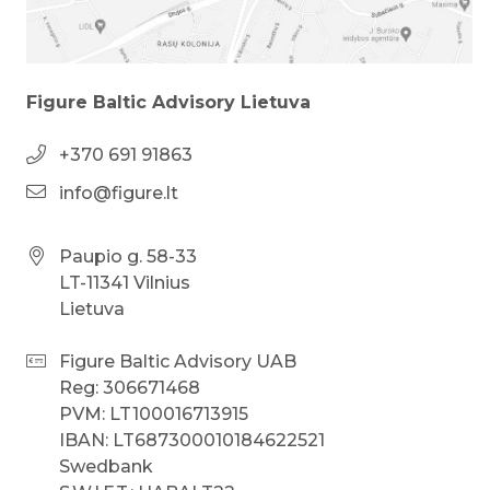
Figure Baltic Advisory Lietuva
+370 691 91863
info@figure.lt
Paupio g. 58-33
LT-11341 Vilnius
Lietuva
Figure Baltic Advisory UAB
Reg: 306671468
PVM: LT100016713915
IBAN: LT687300010184622521
Swedbank