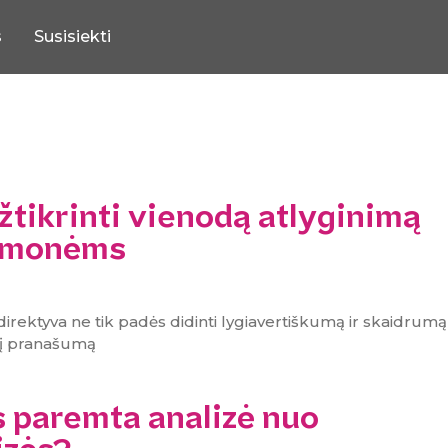
s
Susisiekti
žtikrinti vienodą atlyginimą
 žmonėms
ektyva ne tik padės didinti lygiavertiškumą ir skaidrumą
nį pranašumą
s paremta analizė nuo