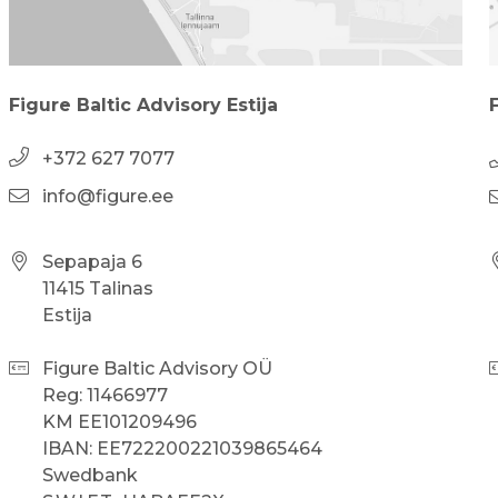
Figure Baltic Advisory Estija
+372 627 7077
info@figure.ee
Sepapaja 6
11415 Talinas
Estija
Figure Baltic Advisory OÜ
Reg: 11466977
KM EE101209496
IBAN: EE722200221039865464
Swedbank