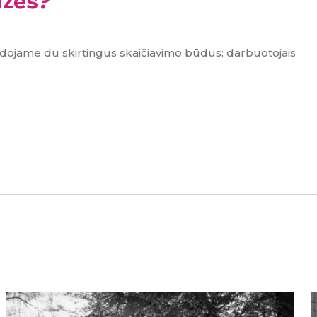
izės?
udojame du skirtingus skaičiavimo būdus: darbuotojais