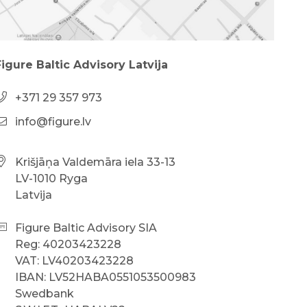
Figure Baltic Advisory Latvija
+371 29 357 973
info@figure.lv
Krišjāņa Valdemāra iela 33-13
LV-1010 Ryga
Latvija
Figure Baltic Advisory SIA
Reg: 40203423228
VAT: LV40203423228
IBAN: LV52HABA0551053500983
Swedbank