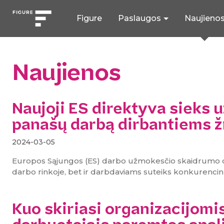
Figure
Paslaugos
Naujieno
Naujienos
Naujoji ES direktyva sieks u
panašų darbą dirbantiems
2024-03-05
Europos Sąjungos (ES) darbo užmokesčio skaidrumo dir
darbo rinkoje, bet ir darbdaviams suteiks konkurenci
Kuo skiriasi organizacijomi