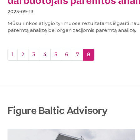
darbuotojais paremtos anal
2023-09-13
Mūsų rinkos atlygio tyrimuose rezultatams išgauti na
paremtą analizę bei organizacijomis paremtą analizę.
(current)
1
2
3
4
5
6
7
8
Figure Baltic Advisory