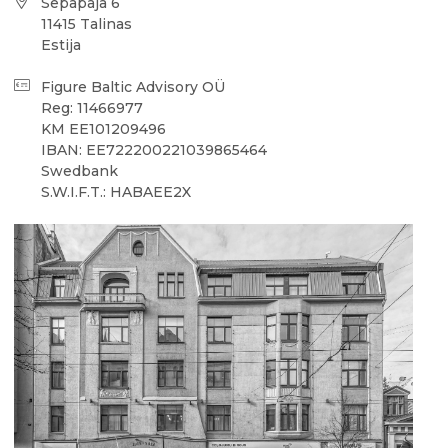
Sepapaja 6
11415 Talinas
Estija
Figure Baltic Advisory OÜ
Reg: 11466977
KM EE101209496
IBAN: EE722200221039865464
Swedbank
S.W.I.F.T.: HABAEE2X