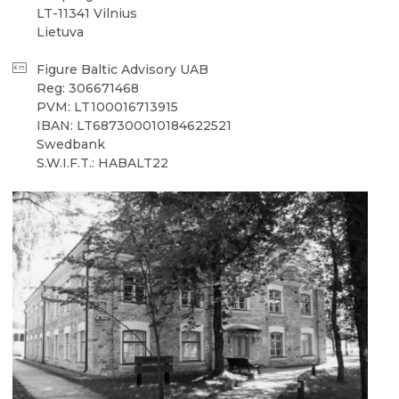
LT-11341 Vilnius
Lietuva
Figure Baltic Advisory UAB
Reg: 306671468
PVM: LT100016713915
IBAN: LT687300010184622521
Swedbank
S.W.I.F.T.: HABALT22