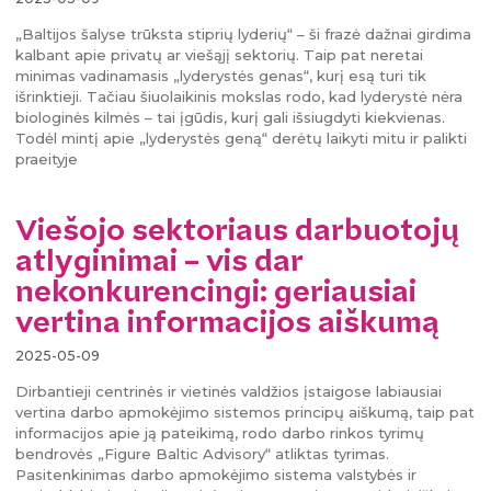
„Baltijos šalyse trūksta stiprių lyderių“ – ši frazė dažnai girdima
kalbant apie privatų ar viešąjį sektorių. Taip pat neretai
minimas vadinamasis „lyderystės genas“, kurį esą turi tik
išrinktieji. Tačiau šiuolaikinis mokslas rodo, kad lyderystė nėra
biologinės kilmės – tai įgūdis, kurį gali išsiugdyti kiekvienas.
Todėl mintį apie „lyderystės geną“ derėtų laikyti mitu ir palikti
praeityje
Viešojo sektoriaus darbuotojų
atlyginimai – vis dar
nekonkurencingi: geriausiai
vertina informacijos aiškumą
2025-05-09
Dirbantieji centrinės ir vietinės valdžios įstaigose labiausiai
vertina darbo apmokėjimo sistemos principų aiškumą, taip pat
informacijos apie ją pateikimą, rodo darbo rinkos tyrimų
bendrovės „Figure Baltic Advisory“ atliktas tyrimas.
Pasitenkinimas darbo apmokėjimo sistema valstybės ir