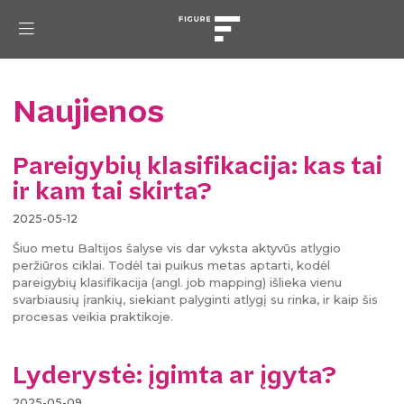
Naujienos
Pareigybių klasifikacija: kas tai
ir kam tai skirta?
2025-05-12
Šiuo metu Baltijos šalyse vis dar vyksta aktyvūs atlygio
peržiūros ciklai. Todėl tai puikus metas aptarti, kodėl
pareigybių klasifikacija (angl. job mapping) išlieka vienu
svarbiausių įrankių, siekiant palyginti atlygį su rinka, ir kaip šis
procesas veikia praktikoje.
Lyderystė: įgimta ar įgyta?
2025-05-09