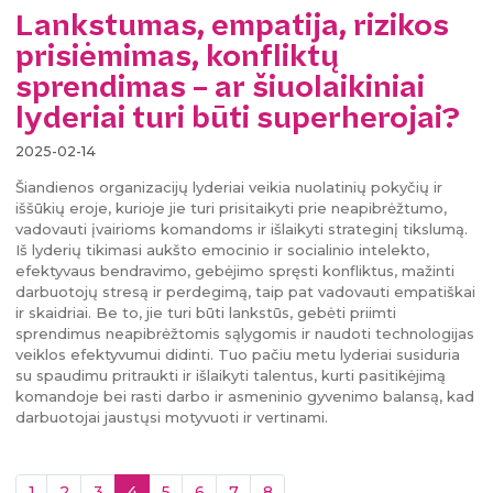
Lankstumas, empatija, rizikos
prisiėmimas, konfliktų
sprendimas – ar šiuolaikiniai
lyderiai turi būti superherojai?
2025-02-14
Šiandienos organizacijų lyderiai veikia nuolatinių pokyčių ir
iššūkių eroje, kurioje jie turi prisitaikyti prie neapibrėžtumo,
vadovauti įvairioms komandoms ir išlaikyti strateginį tikslumą.
Iš lyderių tikimasi aukšto emocinio ir socialinio intelekto,
efektyvaus bendravimo, gebėjimo spręsti konfliktus, mažinti
darbuotojų stresą ir perdegimą, taip pat vadovauti empatiškai
ir skaidriai. Be to, jie turi būti lankstūs, gebėti priimti
sprendimus neapibrėžtomis sąlygomis ir naudoti technologijas
veiklos efektyvumui didinti. Tuo pačiu metu lyderiai susiduria
su spaudimu pritraukti ir išlaikyti talentus, kurti pasitikėjimą
komandoje bei rasti darbo ir asmeninio gyvenimo balansą, kad
darbuotojai jaustųsi motyvuoti ir vertinami.
(current)
1
2
3
4
5
6
7
8