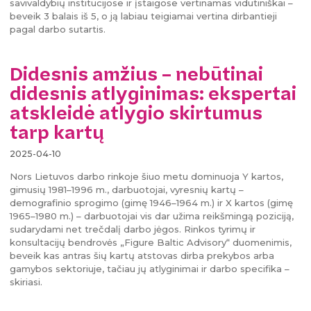
savivaldybių institucijose ir įstaigose vertinamas vidutiniškai –
beveik 3 balais iš 5, o ją labiau teigiamai vertina dirbantieji
pagal darbo sutartis.
Didesnis amžius – nebūtinai
didesnis atlyginimas: ekspertai
atskleidė atlygio skirtumus
tarp kartų
2025-04-10
Nors Lietuvos darbo rinkoje šiuo metu dominuoja Y kartos,
gimusių 1981–1996 m., darbuotojai, vyresnių kartų –
demografinio sprogimo (gimę 1946–1964 m.) ir X kartos (gimę
1965–1980 m.) – darbuotojai vis dar užima reikšmingą poziciją,
sudarydami net trečdalį darbo jėgos. Rinkos tyrimų ir
konsultacijų bendrovės „Figure Baltic Advisory“ duomenimis,
beveik kas antras šių kartų atstovas dirba prekybos arba
gamybos sektoriuje, tačiau jų atlyginimai ir darbo specifika –
skiriasi.